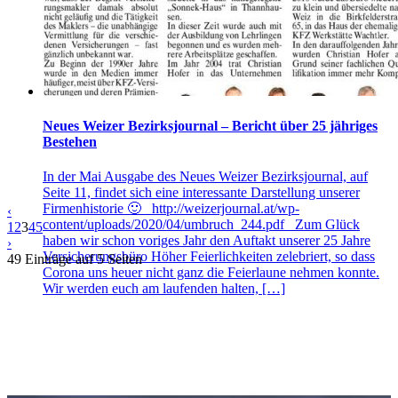
Neues Weizer Bezirksjournal – Bericht über 25 jähriges
Bestehen
In der Mai Ausgabe des Neues Weizer Bezirksjournal, auf
Seite 11, findet sich eine interessante Darstellung unserer
Firmenhistorie 🙂 http://weizerjournal.at/wp-
‹
content/uploads/2020/04/umbruch_244.pdf Zum Glück
1
2
3
4
5
haben wir schon voriges Jahr den Auftakt unserer 25 Jahre
›
Versicherungsbüro Höher Feierlichkeiten zelebriert, so dass
49 Einträge auf 5 Seiten
Corona uns heuer nicht ganz die Feierlaune nehmen konnte.
Wir werden euch am laufenden halten, […]