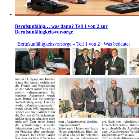
Berufsunfähig… was dann? Teil 1 von 2 zur
Berufsunfähigkeitsvorsorge
Berufsunfähigkeitsvorsorge – Teil 1 von 2 Was bedeutet
Berufsunfähigkeit? Berufsunfähig kann man aus mehreren
Gründen werden. Nach einem Unfall oder durch Krankheit,
insbesondere auch aus psychischen Erkrankungen ergeben
sich schon heute über ein Drittel der Berufsunfähigkeitsfälle
in Österreich. Was der Staat im Falle einer Berufsunfähigkeit
für Sie leistet: Kann man aus gesundheitlichen Gründen […]