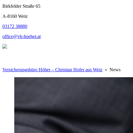
Birkfelder Straße 65
A-8160 Weiz
03172 38880
office@vb-hoeher.at
Versicherungsbüro Höher – Christian Hofer aus Weiz
» News