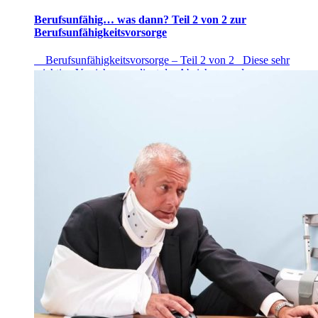
Berufsunfähig… was dann? Teil 2 von 2 zur
Berufsunfähigkeitsvorsorge
Berufsunfähigkeitsvorsorge – Teil 2 von 2 Diese sehr
wichtige Versicherung dient der Absicherung der
Lebensarbeitsleistung! Daher möchten wir in diesem Beitrag
unterschiedliche Varianten einer privaten
Berufsunfähigkeitsvorsorge etwas genauer betrachten. Es gibt
am Versicherungsmarkt verschiedenste Anbieter, welche sich
in Preis und Leistungsvarianten stark unterscheiden. Aus
diesem Grund ist es sehr wichtig, einen kompetenten […]