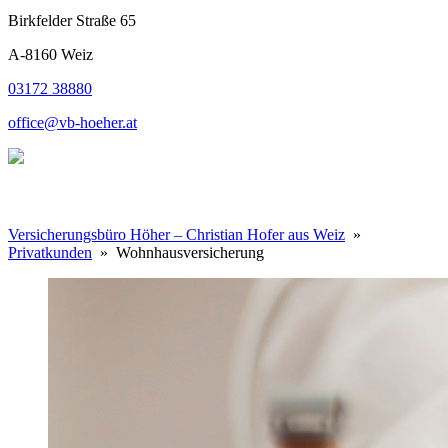
Birkfelder Straße 65
A-8160 Weiz
03172 38880
office@vb-hoeher.at
Versicherungsbüro Höher – Christian Hofer aus Weiz
»
Privatkunden
» Wohnhausversicherung